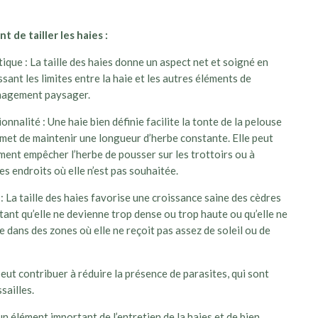
t de tailler les haies :
ique : La taille des haies donne un aspect net et soigné en
ssant les limites entre la haie et les autres éléments de
nagement paysager.
onnalité : Une haie bien définie facilite la tonte de la pelouse
met de maintenir une longueur d’herbe constante. Elle peut
ent empêcher l’herbe de pousser sur les trottoirs ou à
es endroits où elle n’est pas souhaitée.
: La taille des haies favorise une croissance saine des cèdres
tant qu’elle ne devienne trop dense ou trop haute ou qu’elle ne
 dans des zones où elle ne reçoit pas assez de soleil ou de
 peut contribuer à réduire la présence de parasites, qui sont
sailles.
n élément important de l’entretien de la haies et de bien