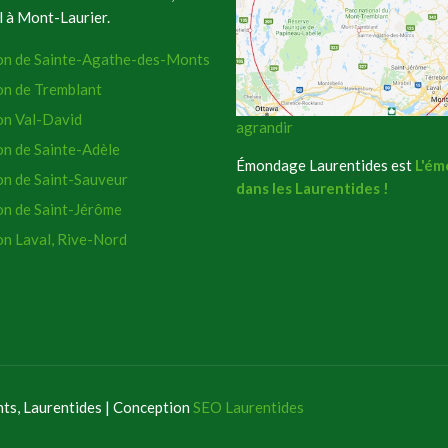
 à Mont-Laurier.
on de Sainte-Agathe-des-Monts
on de Tremblant
on Val-David
agrandir
n de Sainte-Adèle
Émondage Laurentides est
L'ém
n de Saint-Sauveur
dans les Laurentides !
on de Saint-Jérôme
n Laval, Rive-Nord
s, Laurentides | Conception
SEO Laurentides