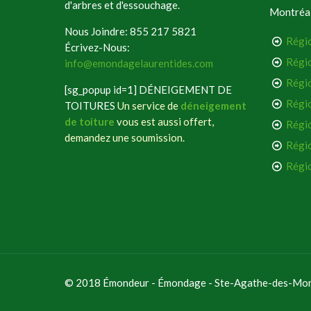
d'arbres et d'essouchage.
Montréal
Nous Joindre: 855 217 5821
Régi
Écrivez-Nous:
Régi
info@emondagelaurentides.com
Régi
[sg_popup id=1] DÉNEIGEMENT DE
Régio
TOITURES
Un service de
déneigement
de toiture
vous est aussi offert,
Régio
demandez une soumission.
Régi
Régio
© 2018 Émondeur - Émondage - Ste-Agathe-des-Mont