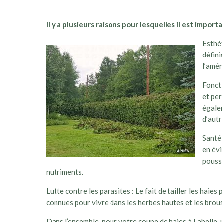
Il y a plusieurs raisons pour lesquelles il est importan
Esthét
défini
l’amé
Foncti
et per
égalem
d’autr
Santé 
en évi
pousse
nutriments.
Lutte contre les parasites : Le fait de tailler les haies
connues pour vivre dans les herbes hautes et les brous
Dans l’ensemble, pour votre coupe de haies à Labelle, u